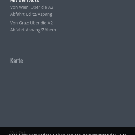
Mit dem Auto
Von Wien: Über die A2
Abfahrt Edlitz/Aspang
Von Graz: Über die A2
Abfahrt Aspang/Zöbern
Karte
Vor Ort